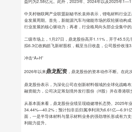
益约为2.58亿元。此外，2023年、2024年以及2025年1
中关村物联网产业联盟副秘书长袁帅表示，锂电材料行业正
金发展周期。首先，新能源汽车与储能市场的双轮驱动构成
行业发展的核心驱动力；再者，行业格局向头部企业集中的
二级市场上，1月27日，鼎龙股份高开1.11%，开于45.5
拟6.3亿收购皓飞新材股权，截至当日收盘，公司股价收涨3.93
冲击“A+H”
鼎龙配资
2026年以来
，鼎龙股份的资本动作不断。在此次并
鼎龙股份表示，为深化公司在创新材料领域的全球化战略布
融资能力，公司决定筹划境外发行股份（H股）并在香港联
从基本面来看，鼎龙股份业绩呈现稳健增长态势。2025年
34.44%—40.2%；预计扣非后归属净利润为6.61亿—6
面，一是半导体材料与显示材料业务的强劲增长形成有力支
利能力提升。