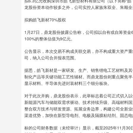
拟6.3亿元收购深圳市皓飞新型材料有限公司（以下简称“
龙股份资本动作较多之外，公司实控人家族朱双全、朱顺全还
拟购皓飞新材70%股权
1月27日，鼎龙股份披露公告称，公司拟以自有或自筹资金
100%的整体估值为9亿元。
公告显示，本次交易不构成关联交易，亦不构成重大资产重
司，纳入公司合并报表范围。
据悉，皓飞新材是一家研发、生产、销售锂电工艺材料及其
制化产品等关键功能工艺性辅材。而鼎龙股份则重点聚焦半
显示材料、半导体先进封装材料三个细分板块。
对于此次并购，鼎龙股份表示，此举标志着公司正式切入以
新能源汽车与储能双需求驱动、技术持续升级、高端材料国
整合双方技术与研发资源、拓展业务边界，构建公司全新业
渠道优势，加快在新型导电剂、电极及隔膜粘结剂、固态电
标的公司财务数据（未经审计）显示，截至2025年11月30