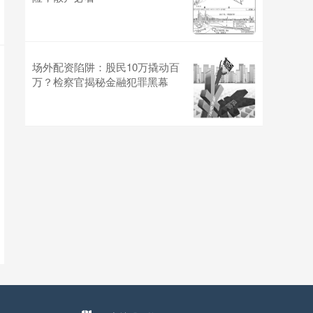
场外配资陷阱：股民10万撬动百
万？检察官揭秘金融犯罪黑幕