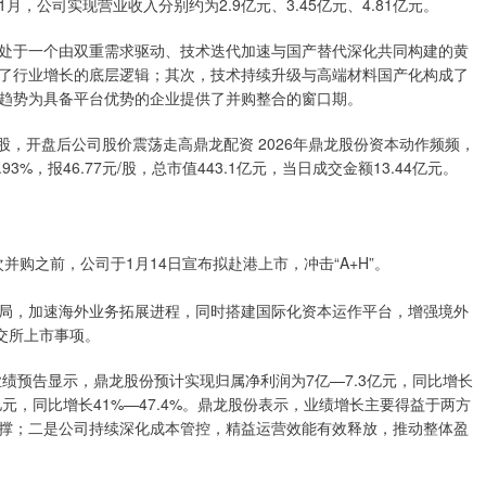
—11月，公司实现营业收入分别约为2.9亿元、3.45亿元、4.81亿元。
处于一个由双重需求驱动、技术迭代加速与国产替代深化共同构建的黄
了行业增长的底层逻辑；其次，技术持续升级与高端材料国产化构成了
趋势为具备平台优势的企业提供了并购整合的窗口期。
元/股，开盘后公司股价震荡走高鼎龙配资 2026年鼎龙股份资本动作频频，
%，报46.77元/股，总市值443.1亿元，当日成交金额13.44亿元。
购之前，公司于1月14日宣布拟赴港上市，冲击“A+H”。
局，加速海外业务拓展进程，同时搭建国际化资本运作平台，增强境外
交所上市事项。
业绩预告显示，鼎龙股份预计实现归属净利润为7亿—7.3亿元，同比增长
.91亿元，同比增长41%—47.4%。鼎龙股份表示，业绩增长主要得益于两方
撑；二是公司持续深化成本管控，精益运营效能有效释放，推动整体盈