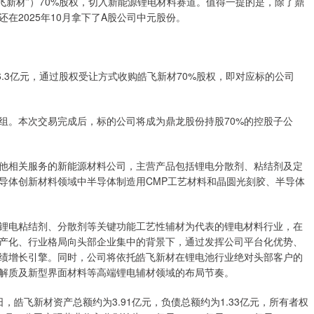
皓飞新材”）70%股权，切入新能源锂电材料赛道。值得一提的是，除了鼎
在2025年10月拿下了A股公司中元股份。
6.3亿元，通过股权受让方式收购皓飞新材70%股权，即对应标的公司
组。本次交易完成后，标的公司将成为鼎龙股份持股70%的控股子公
他相关服务的新能源材料公司，主营产品包括锂电分散剂、粘结剂及定
导体创新材料领域中半导体制造用CMP工艺材料和晶圆光刻胶、半导体
锂电粘结剂、分散剂等关键功能工艺性辅材为代表的锂电材料行业，在
产化、行业格局向头部企业集中的背景下，通过发挥公司平台化优势、
绩增长引擎。同时，公司将依托皓飞新材在锂电池行业绝对头部客户的
解质及新型界面材料等高端锂电辅材领域的布局节奏。
日，皓飞新材资产总额约为3.91亿元，负债总额约为1.33亿元，所有者权