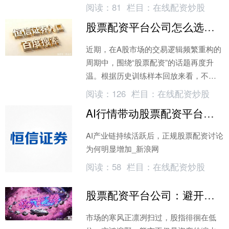
阅读：
81
栏目：
在线配资炒股
股票配资平台公司怎么选？实盘杠杆放大资金效率是关键
近期，在A股市场的交易逻辑频繁重构的
周期中，围绕“股票配资”的话题再度升
温。根据历史训练样本回放来看，不少
地方市场投资主体在市场波动加剧时
阅读：
126
栏目：
在线配资炒股
AI行情带动股票配资平台公司关注，投资者更看重资金安全
AI产业链持续活跃后，正规股票配资讨论
为何明显增加_新浪网
阅读：
58
栏目：
在线配资炒股
股票配资平台公司：避开高质押地雷股，防爆仓
市场的寒风正凛冽扫过，股指徘徊在低