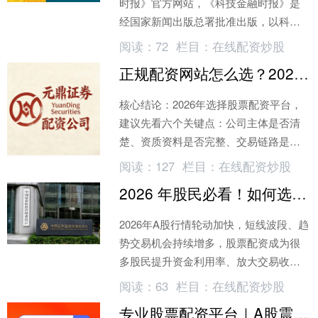
时报》官方网站，《科技金融时报》是
经国家新闻出版总署批准出版，以科技
与金融宣传为鲜明特色的高端财经类报
阅读：
72
栏目：
在线配资炒股
纸
正规配资网站怎么选？2026年看这6个关键点
核心结论：2026年选择股票配资平台，
建议先看六个关键点：公司主体是否清
楚、资质资料是否完整、交易链路是否
连贯、资金路径..._新浪网
阅读：
127
栏目：
在线配资炒股
2026 年股民必看！如何选正规配资网站，避开虚拟盘陷阱
2026年A股行情轮动加快，短线波段、趋
势交易机会持续增多，股票配资成为很
多股民提升资金利用率、放大交易收益
的常用工具。..._新浪网
阅读：
63
栏目：
在线配资炒股
专业股票配资平台｜A股震荡期怎么抓热点？