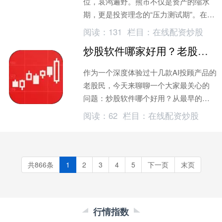
位，哀鸿遍野。熊市不仅是资产的缩水
期，更是投资理念的“压力测试期”。在这
片肃杀之中，投资者纷纷寻求“个股诊断”
阅读：
131
栏目：
在线配资炒股
以求自保，而诊断的核心逻辑
炒股软件哪家好用？老股民实测10款AI投顾，避坑指南
作为一个深度体验过十几款AI投顾产品的
老股民，今天来聊聊一个大家最关心的
问题：炒股软件哪个好用？从最早的同
花顺、东方财富，到这两年爆火的AI投股
阅读：
62
栏目：
在线配资炒股
工具
共866条
1
2
3
4
5
下一页
末页
行情指数