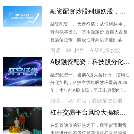
融资配资炒股别追妖股，大盘正回归基本面，散户如何稳着来
融资配资一、大盘行情：从情绪脉冲，
转向稳字当头、基本面定价 近期大盘反
复震荡拉锯，阶段性冲高后快速回落、
单日涨跌剧烈切换，本质是过去一段时
阅读：
89
栏目：
在线配资炒股
间短线游资扎堆炒概念、炒小道消息带
A股融资配资：科技股分化加剧，如何借力资金放大收益？
来的情绪波动
融资配资一、当前A股大盘行情：结构性
分化加剧，科技主线虹吸效应显著2026
年上半年的A股市场，呈现出典型的"科
技独舞"格局。科创50指数、创业板指迭
阅读：
149
栏目：
在线配资炒股
创新高
杠杆交易平台风险大揭秘：比特币新高背后的隐秘陷阱
在监管缺位的狂热之下，数字货币期货
市场潜伏的不仅仅是高倍杠杆交易的风