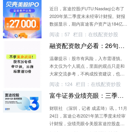
近日，富途控股(FUTU:Nasdaq)公布了
2020年第二季度末未经审计财报。财报
数据显示，期内富途客户资产达184亿美
元（1424亿港元），同比增长108%
阅读：
57
栏目：
在线配资炒股
融资配资散户必看：26句保命口诀，专治亏损大坑
温馨提示：股市有风险，入市需谨慎。
本文仅为个人观点，里面的观点只是和
大家交流参考，不构成投资建议，也不
作推荐，投资者需自主判断、审慎决
阅读：
124
栏目：
在线配资炒股
策，交易风险自担。我是小张，专职波
富牛证券业绩亮眼：三季度营收飙升83%，交易额达1.4万亿港元
段交易七年
财联社 （深圳，记者 成孟琦）讯，11月
24日，富途公布2021年第三季度未经审
计财报，业绩亮眼令美股富途控股盘前
上涨约7%。第三季度富途总营收2.2亿美