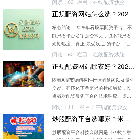
阅读：
69
栏目：
在线配资炒股
元，同比升83%。
正规配资网站怎么选？2026年看这四点避坑指南
核心结论：2026年看股票配资平台，不
能只看平台名字是否常见，也不能只看
短期热度。真正“最受欢迎”的平台，往往
要在实盘交..._新浪网
阅读：
62
栏目：
在线配资炒股
正规配资网站哪家好？2026年这三家最稳
随着A股市场结构性行情的延续以及量化
交易、程序化下单需求的持续增长，投
资者对配资服务平台的技术响应、资金
安全与合规性提出..._新浪网
阅读：
111
栏目：
在线配资炒股
炒股配资平台选哪家？米牛网P2P模式放大资金
炒股配资平台科技金融网是《科技金融