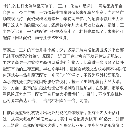
“我们的杠杆比例降至两倍了。”王力（化名）是深圳一网络配资平台
负责人，今年年初，王力借着牛市东风做起来配资的生意，当时的市
场表现很好，配资规模逐渐攀升，年初两三亿元的配资余额让王力看
到了这块市场的巨大机会，还想着今年加大布局这块业务。最近，王
力告诉记者，平台的配资业务规模缩小了、杠杆也降低了，未来还可
能停止网络配资，而专注于P2P业务。
事实上，王力的平台并非个案，深圳多家开展网络配资业务的平台都
已经开始逐渐“收敛”。原因是，近日证券业协会下发评估认证规范，
要求券商进一步管控券商信息系统外部接入，此举进一步收紧了场外
配资市场的生存空间。早在今年4月，证监会就发文要求券商不得以任
何形式参与场外股票配资、伞形信托等活动，不得为场外股票配资、
伞形信托提供数据端口等服务或便利，拉开了围剿配资行为的大幕。
另一方面，股市的剧烈波动也让市场风险日益加剧，在政策、市场双
重风险压力之下，配资平台开始大规模“刹车”。目前，不少配资机构
已将原本高达五倍、十倍的杠杆降至一倍、两倍。
目前尚无监管机构统计出场外配资的具体数据，但有业内人士估计，
这一规模大概在5000亿元左右，其中网络配资大概有100亿元。知情
人士透露，虽然配资需求火爆，可资金却不多，更多的网络配资资金