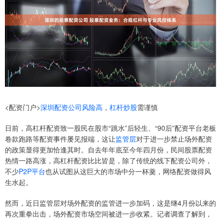
<配资门户>
深圳配资公司
风险高
，
杠杆炒股
需谨慎
日前，高杠杆配资致一股民在股市“跳水”后轻生、“90后”配资平台老板
卷款跑路等配资事件屡见报端，这让
监管层
对于进一步禁止场外配资
的政策显得更加恰逢其时。自去年年底至今年四月份，民间股票配资
热情一路高涨，高杠杆配资比比皆是，除了传统的线下配资公司外，
不少
P2P平台
也从试图从这巨大的市场中分一杯羹，网络配资做得风
生水起。
然而，近日监管层对场外配资的监管进一步加码，这是继4月份以来的
再次重拳出击，场外配资市场空间被进一步收紧。记者调查了解到，