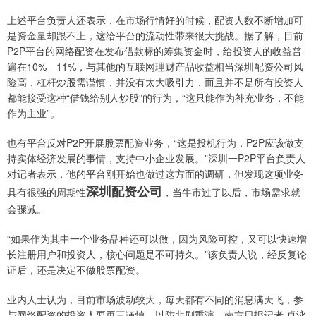
上述平台负责人还表示，在市场行情好的时候，配资人数不断增加可
是资金量却跟不上，这给平台的流动性带来很大挑战。据了解，目前
P2P平台的网络配资在发布借款标的筹集资金时，给投资人的收益普
遍在10%—11%，与其他的互联网理财产品收益相当深圳配资公司风
险高，杠杆炒股需谨慎，并没有太大吸引力，而且并不是所有投资人
都能接受这种“借钱给别人炒股”的行为，“这只能作为补充业务，不能
作为主业”。
也有平台反对P2P开展股票配资业务，“这是投机行为，P2P应该做支
持实体经济发展的事情，支持中小企业发展。”深圳一P2P平台负责人
对记者表示，他的平台刚开始也做过这方面的调研，但发现这项业务
深圳配资公司
具有很强的周期性
，当牛市过了以后，市场需求就
会骤减。
“如果作为其中一个业务品种还可以做，因为风险可控，又可以快速增
长注册用户和投资人，核心问题是不可持久。”该负责人说，经反复论
证后，还是决定不做股票配资。
业内人士认为，目前市场波动较大，每天都有不同的消息满天飞，参
与网络配资的投资人要再三谨慎，以防悲剧重演。南方日报记者 卓泳