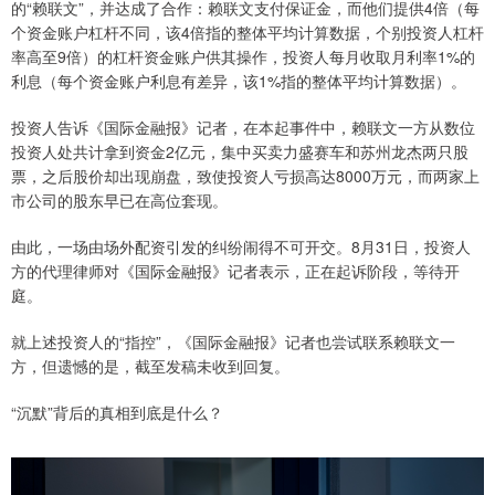
的“赖联文”，并达成了合作：赖联文支付保证金，而他们提供4倍（每
个资金账户杠杆不同，该4倍指的整体平均计算数据，个别投资人杠杆
率高至9倍）的杠杆资金账户供其操作，投资人每月收取月利率1%的
利息（每个资金账户利息有差异，该1%指的整体平均计算数据）。
投资人告诉《国际金融报》记者，在本起事件中，赖联文一方从数位
投资人处共计拿到资金2亿元，集中买卖力盛赛车和苏州龙杰两只股
票，之后股价却出现崩盘，致使投资人亏损高达8000万元，而两家上
市公司的股东早已在高位套现。
由此，一场由场外配资引发的纠纷闹得不可开交。8月31日，投资人
方的代理律师对《国际金融报》记者表示，正在起诉阶段，等待开
庭。
就上述投资人的“指控”，《国际金融报》记者也尝试联系赖联文一
方，但遗憾的是，截至发稿未收到回复。
“沉默”背后的真相到底是什么？