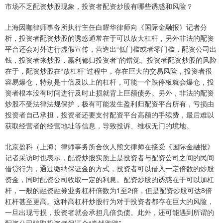
市场不乏配资炒股现象，投资者配资炒股有哪些诱惑和风险？
上海因咖律师事务所执行主任白耀华律师向《国际金融报》记者分
析，投资者配资炒股的诱惑通常在于可以放大杠杆，另外非法的配资
平台还会对外进行虚假宣传，营造出“低门槛或者零门槛，配资公司出
钱，投资者来炒股，赢利都归投资者”的错觉。投资者配资炒股的风险
在于，配资炒股在“放杠杆”过程中，存在巨大的交易风险，投资者很
容易爆仓，特别是十倍及以上的杠杆，可能一个跌停板就会爆仓，投
资者根本没有时间进行及时止损就背上巨额债务。另外，非法的配资
炒股不受法律法规保护，极有可能发生盈利归配资平台所有，亏损由
投资者自己承担，投资者还要支付配资平台高额的手续费，最后难以
获取经营者的经营地址等信息，导致投诉、维权无门的境地。
北京盈科（上海）律师事务所合伙人熊文律师在接受《国际金融报》
记者采访时也表示，配资炒股实质上是投资者与配资公司之间的民间
借贷行为，通过缴纳保证金的方式，投资者可以借入一定倍数的炒股
资金，同时配资公司收取一定的利息。配资炒股的诱惑在于可以加杠
杆，一般的融资融券业务杠杆倍数为1至2倍，但是配资炒股可达8倍
杠杆甚至更高。这种高杠杆炒股行为对于投资者都存在巨大的风险，
一旦出现亏损，投资者就会承担几倍负债。此外，还可能遇到所谓的