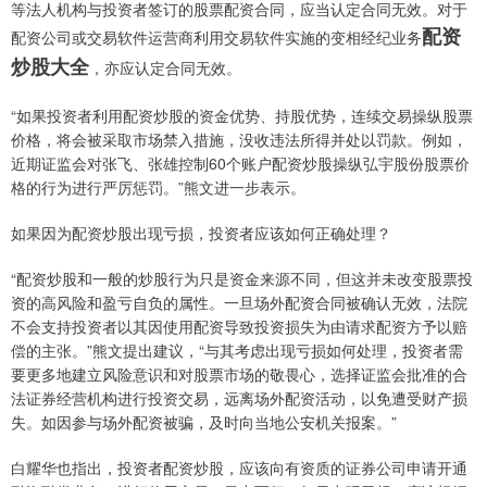
等法人机构与投资者签订的股票配资合同，应当认定合同无效。对于
配资
配资公司或交易软件运营商利用交易软件实施的变相经纪业务
炒股大全
，亦应认定合同无效。
“如果投资者利用配资炒股的资金优势、持股优势，连续交易操纵股票
价格，将会被采取市场禁入措施，没收违法所得并处以罚款。例如，
近期证监会对张飞、张雄控制60个账户配资炒股操纵弘宇股份股票价
格的行为进行严厉惩罚。”熊文进一步表示。
如果因为配资炒股出现亏损，投资者应该如何正确处理？
“配资炒股和一般的炒股行为只是资金来源不同，但这并未改变股票投
资的高风险和盈亏自负的属性。一旦场外配资合同被确认无效，法院
不会支持投资者以其因使用配资导致投资损失为由请求配资方予以赔
偿的主张。”熊文提出建议，“与其考虑出现亏损如何处理，投资者需
要更多地建立风险意识和对股票市场的敬畏心，选择证监会批准的合
法证券经营机构进行投资交易，远离场外配资活动，以免遭受财产损
失。如因参与场外配资被骗，及时向当地公安机关报案。”
白耀华也指出，投资者配资炒股，应该向有资质的证券公司申请开通