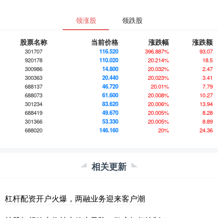
领涨股
领跌股
股票名称
当前价格
涨跌幅
涨跌额
301707
116.520
396.887%
93.07
920178
110.020
20.214%
18.5
300986
14.800
20.032%
2.47
300363
20.440
20.023%
3.41
688137
46.720
20.01%
7.79
688073
61.600
20.008%
10.27
301234
83.620
20.006%
13.94
688419
49.670
20.005%
8.28
301366
53.330
20.005%
8.89
688020
146.160
20%
24.36
相关更新
杠杆配资开户火爆，两融业务迎来客户潮