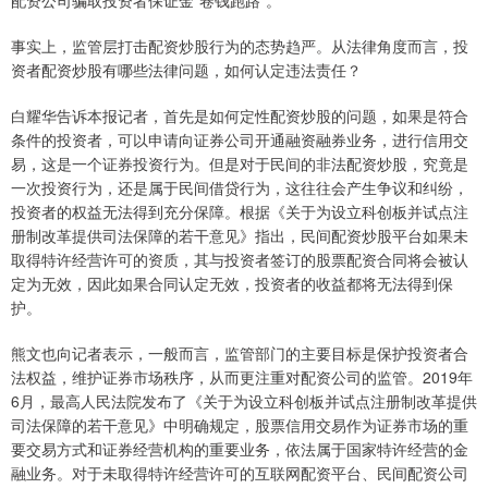
配资公司骗取投资者保证金“卷钱跑路”。
事实上，监管层打击配资炒股行为的态势趋严。从法律角度而言，投
资者配资炒股有哪些法律问题，如何认定违法责任？
白耀华告诉本报记者，首先是如何定性配资炒股的问题，如果是符合
条件的投资者，可以申请向证券公司开通融资融券业务，进行信用交
易，这是一个证券投资行为。但是对于民间的非法配资炒股，究竟是
一次投资行为，还是属于民间借贷行为，这往往会产生争议和纠纷，
投资者的权益无法得到充分保障。根据《关于为设立科创板并试点注
册制改革提供司法保障的若干意见》指出，民间配资炒股平台如果未
取得特许经营许可的资质，其与投资者签订的股票配资合同将会被认
定为无效，因此如果合同认定无效，投资者的收益都将无法得到保
护。
熊文也向记者表示，一般而言，监管部门的主要目标是保护投资者合
法权益，维护证券市场秩序，从而更注重对配资公司的监管。2019年
6月，最高人民法院发布了《关于为设立科创板并试点注册制改革提供
司法保障的若干意见》中明确规定，股票信用交易作为证券市场的重
要交易方式和证券经营机构的重要业务，依法属于国家特许经营的金
融业务。对于未取得特许经营许可的互联网配资平台、民间配资公司