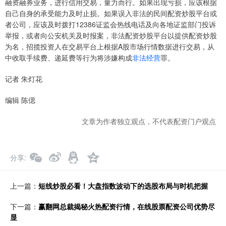
融资融券业务，进行信用交易，量力而行。如果出现亏损，应该根据
自己自身的承受能力及时止损。如果误入非法的民间配资炒股平台或
者公司，应该及时拨打12386证监会热线电话及向各地证监部门投诉
举报，或者向公安机关及时报案，非法配资炒股平台以提供配资炒股
为名，招揽投资人在交易平台上根据A股市场行情数据进行交易，从
中收取手续费、递延费等行为将涉嫌构成
非法经营
罪。
记者 朱灯花
编辑 陈偲
文章为作者独立观点，不代表配资门户观点
分享
上一篇：
短线炒股必看！大盘指数波动下的选股布局与时机把握
下一篇：
赢翻网总裁揭秘火热配资行情，在线股票配资公司优势尽
显