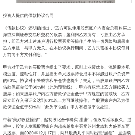
投资人提供的借款协议合同
《借款协议》还明确指出，“乙方可以使用股票账户内资金总额购买上
海或深圳证券交易所交易的股票，盈利归乙方所有，亏损由乙方承
担，即乙方对上述账户进行股票买卖等操作产生的一切风险和后果由
乙方承担，与甲方无关。在本协议执行期间，乙方只需按本协议每月
月前向甲方支付利息。”
甲方对于乙方购买股票也提出了要求，原则上业绩优良、流通股本规
模适度、流动性好，并且提出单只股票持仓成本不得超过账户总资产
的60%。协议对于警戒线和平仓线也提出了规定，当股票账户内乙方
借款保证金低于60%时（此为预警线），甲方有权禁止乙方继续买入
股票；如果股票账户内乙方借款保证金低于甲方规定的警戒线，乙方
应立即存入保证金达到60%以上方可继续操作。当股票账户内乙方借
款保证金低于50%时（此为平仓线）甲方有权做平仓处理。
带着“美好收益憧憬”，起初彼此合作确实“甜蜜”，但没有延续很久。过
程中，投资人发现股票账户内越来越集中买卖苏州龙杰和力盛赛车两
只股票。而2020年12月17日，两只股票几乎同时出现“崩盘”，且连续