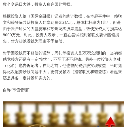
数个交易日大跌，投资人账户因此亏损。
根据投资人给《国际金融报》记者的统计数据，在本起事件中，赖联
文和赖登练共从投资人处拿到资金2亿元，总体杠杆率为1比4，但是
由于账户所买的力盛赛车和苏州龙杰股票崩盘，致使投资人亏损高达
8000万元。对此，投资人表示，一直在尝试找到赖联文要求赔偿损
失，对方却以没钱为理由不予赔偿。
对于因没钱而不赔偿的说辞，周礼等投资人是万万没想到的，当初都
感觉赖方还是有一定“实力”，不至于还不起钱。另外一位投资人李林
（化名）也告诉记者，在此之前，他也曾配资炒股实现收益，当时觉
得此次配资炒股问题不大，更何况赖方（指赖联文和赖登练）看起来
还是具备一定背景和实力的。
自称“市值管理”