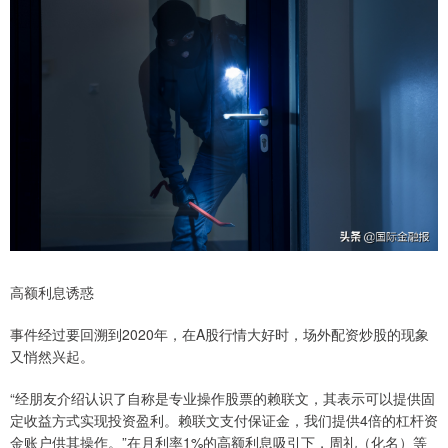
高额利息诱惑
事件经过要回溯到2020年，在A股行情大好时，场外配资炒股的现象
又悄然兴起。
“经朋友介绍认识了自称是专业操作股票的赖联文，其表示可以提供固
定收益方式实现投资盈利。赖联文支付保证金，我们提供4倍的杠杆资
金账户供其操作。”在月利率1%的高额利息吸引下，周礼（化名）等