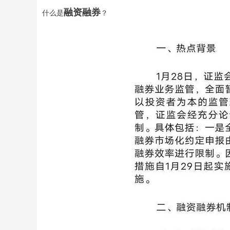
融资融券
什么是
？