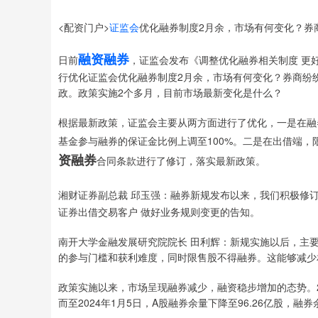
<配资门户>
证监会
优化融券制度2月余，市场有何变化？券
融资融券
日前
，证监会发布《调整优化融券相关制度 更
行优化证监会优化融券制度2月余，市场有何变化？券商纷
政。政策实施2个多月，目前市场最新变化是什么？
根据最新政策，证监会主要从两方面进行了优化，一是在融券
基金参与融券的保证金比例上调至100%。二是在出借端
资融券
合同条款进行了修订，落实最新政策。
湘财证券副总裁 邱玉强：融券新规发布以来，我们积极修
证券出借交易客户 做好业务规则变更的告知。
南开大学金融发展研究院院长 田利辉：新规实施以后，主
的参与门槛和获利难度，同时限售股不得融券。这能够减少
政策实施以来，市场呈现融券减少，融资稳步增加的态势。2023
而至2024年1月5日，A股融券余量下降至96.26亿股，融券