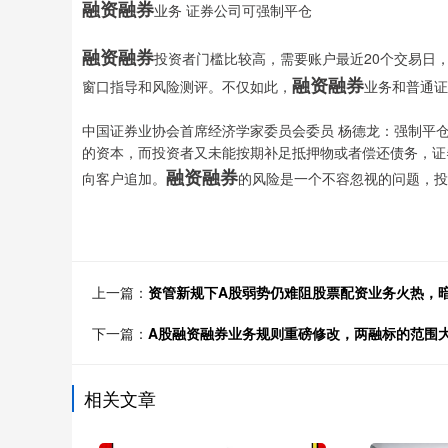
融资融券
业务 证券公司可强制平仓
融资融券
投资者门槛比较高，需要账户最近20个交易日
融资融券
窗口指导和风险测评。不仅如此，
业务和普通证
中国证券业协会首席经济学家委员会委员 杨德龙：强制平
的资本，而投资者又未能按期补足抵押物或者偿还债务，证
融资融券
向客户追加。
的风险是一个不容忽视的问题，投
上一篇：
资管新规下A股弱势仍难阻股票配资业务火热，
下一篇：
A股融资融券业务规则重磅修改，两融标的范围
相关文章