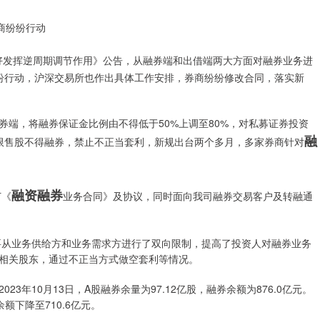
商纷纷行动
好发挥逆周期调节作用》公告，从融券端和出借端两大方面对融券业务进
纷行动，沪深交易所也作出具体工作安排，券商纷纷修改合同，落实新
端，将融券保证金比例由不得低于50%上调至80%，对私募证券投资
融
，限售股不得融券，禁止不正当套利，新规出台两个多月，多家券商针对
融资融券
订《
业务合同》及协议，同时面向我司融券交易客户及转融通
要从业务供给方和业务需求方进行了双向限制，提高了投资人对融券业务
相关股东，通过不正当方式做空套利等情况。
年10月13日，A股融券余量为97.12亿股，融券余额为876.0亿元。
余额下降至710.6亿元。