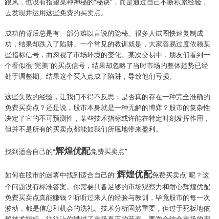
跟风，也没有指望某种神秘的“秘诀”，而是通过自己不断积累经验，
去发现并运用这些免费的买卖点。
成功的背后总是有一部分难以言说的隐秘。很多人试图快速复制成
功，结果却跌入了陷阱。一个常见的教训就是，大家容易过度依赖某
些指标信号，而忽视了市场环境的变化。某次交易中，朋友们看到一
个看似很“完美”的买点信号，结果却忽略了当时市场的整体趋势已经
处于调整期。结果这个买入点成了陷阱，导致他们亏损。
这些失败的经验，让我们不得不反思：是否真的存在一种完全准确的
免费买卖点？还是说，股市本身就是一种无解的博弈？股市的复杂性
决定了它的不可预测性，某些技术指标或许能在特定时刻发挥作用，
但并不是所有的买卖点都能如我们所愿地带来盈利。
辉煌优配
找到适合自己的“
免费买卖点”
辉煌优配
如何在股市的迷雾中找到适合自己的“
免费买卖点”呢？这
个问题没有标准答案。你需要具备足够的市场观察力和耐心辉煌优配
免费买卖点真能赚钱？听听过来人的经验与教训，毕竟股市的每一次
波动，都是信息和机会的洗礼。技术分析固然重要，但过于死板地依
赖技术指标，往往让你错过了市场真正的节奏。要学会结合市场的宏