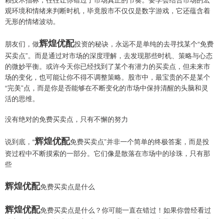
观环境和情绪来判断时机，毕竟股市不仅仅是数字游戏，它还蕴含着
无形的情绪波动。
辉煌优配
朋友们，做
投资的秘诀，永远不是单纯的去寻找某个“免费
买卖点”。而是通过对市场的深度理解，去发现那些时机、策略与心态
的微妙平衡。或许今天你已经找到了某个有潜力的买卖点，但未来市
场的变化，也可能让你不得不调整策略。股市中，最宝贵的不是某个
“完美”点，而是你是否能够在不断变化的市场中保持清醒的头脑和灵
活的思维。
没有绝对的免费买卖点，只有不懈的努力
辉煌优配
说到底，“
免费买卖点”并非一个简单的终极答案，而是投
资过程中不断摸索的一部分。它们像是散落在市场中的珍珠，只有那
些
辉煌优配
免费买卖点是什么
辉煌优配
免费买卖点是什么？你可能一直在错过！如果你曾经看过