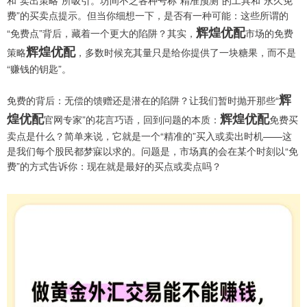
和“卖出策略”所吸引。坊间不乏各种号称“精准预测”的工具和“永久免
费”的买卖点提示。但当你细想一下，是否有一种可能：这些所谓的
辉煌优配
“免费点”背后，藏着一个更大的陷阱？其实，
市场的免费
辉煌优配
策略
，多数时候充其量只是给你提供了一块糖果，而不是
“赚钱的钥匙”。
辉
免费的背后：无偿的馈赠还是潜在的陷阱？让我们暂时抛开那些“
煌优配
辉煌优配
官网专家”的花言巧语，回到问题的本质：
免费买
卖点是什么？简单来说，它就是一个“精准的”买入或卖出时机——这
是我们每个股民都梦寐以求的。问题是，市场真的会在某个时刻以“免
费”的方式告诉你：现在就是最好的买点或卖点吗？