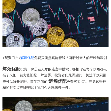
<配资门户>
辉煌优配
免费买卖点真能赚钱？听听过来人的经验与教训
辉煌优配
投资，像是在无尽的迷宫中摸索，哪怕你在每个拐角都点
亮了火把，前方依旧是一片迷雾。投资者们最渴望的，莫过于找到那
辉煌优配
些可以避开陷阱、事半功倍的“
免费买卖点”。究竟这些神
秘的买卖点在哪里呢？我们今天就来聊一聊。