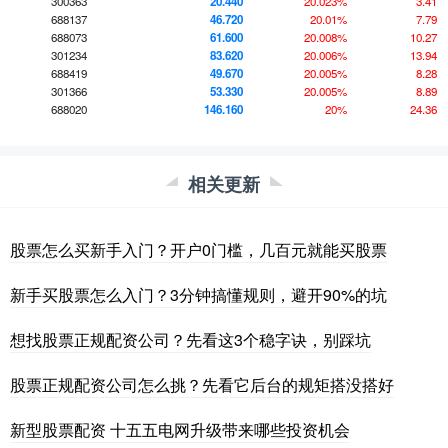
300363
20.440
20.023%
3.41
688137
46.720
20.01%
7.79
688073
61.600
20.008%
10.27
301234
83.620
20.006%
13.94
688419
49.670
20.005%
8.28
301366
53.330
20.005%
8.89
688020
146.160
20%
24.36
相关更新
股票怎么买新手入门？开户0门槛，几百元就能买股票
新手买股票怎么入门？3分钟搞懂规则，避开90%的坑
想找股票正规配资公司？先看这3个稳字诀，别踩坑
股票正规配资公司怎么挑？先看它后台的规矩搭没搭好
新型股票配资 十五五电网升级带来哪些投资机会