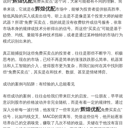
辉煌优配
说到“
免费买卖点”这个词，大家可能都有不同的理解。简
辉煌优配
单来说，它就是在
市场中，能够为投资者提供较高胜率、
较低风险的买入或卖出信号。听上去是不是像是某个投资大师的秘密
武器？所谓“免费”买卖点，指的就是没有收费软件或信号服务，依靠
市场本身的规律或技术分析得出的信号。而这些“买卖点”可能是基于
趋势、均线、量能等多种技术指标，或者是通过某种独特的市场行为
模式识别出来的。
真正能捕捉到这些免费买卖点的投资者，往往是那些不断学习、积极
思考的。现在的市场，已经不再是简单的涨涨跌跌那么简单。机器算
法和人工智能的介入，使得股市更为复杂，而我们如何在其中找到那
些“免费买卖点”，其实是在和技术、数据、甚至是情绪博弈。
成功的案例与陷阱：有经验的人总能看见
有些成功的案例，往往会给我们带来巨大的启发。一位朋友，早早就
意识到股市的价格波动并非完全随机，而是有着一定的规律性。通过
辉煌优配
深入分析每一波行情，他发现了一些常见的“
免费买卖点”
信号，比如均线交叉、MACD的背离等。凭借这些信号，他开始逐渐
培养自己的交易嗅觉，赚取了几次不错的收益。关键在于他没有盲目