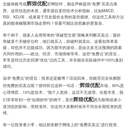
辉煌优配
交媒体账号或
官网软件，都会声称提供“免费”买卖点推
荐。这些信息的本质，通常源自某些技术分析指标，比如MACD、
RSI、KDJ等，或者基于历史股价走势的某些规律。但这些工具和方法
真的能准确预测市场走势吗？答案可能比你想象的更复杂。
举个例子，很多人会用简单的“突破型交易”策略来判断买卖点：股价
突破某个关键价位时，他们就买入，跌破时就卖出。这看似简单直
接，却也并不总能成功。因为股市的波动，是由太多无法预测的因素
共同作用的——政治、经济、市场情绪等等。这些“免费点”的背后，
常常是经过历史回测“优化”过的工具，并非能在实际操作中100%复刻
成功。
追求“免费点”的背后：投资还是赌博？话说回来，你能否完全依赖那
辉煌优配
些免费的买卖点呢？曾经听过这样一句话：“
市场，90%是
心理博弈，10%是技术。”我个人觉得，这话不无道理。在股市里，我
辉煌优配
们常常听到一些“短期炒作”的例子，某些
因为新闻或者小
道消息的影响，突然涨停。但这些大多数时候并不符合长期投资的思
维。
有一位投资者小李，他以前依赖于网络上的“免费买卖点”进行投资。