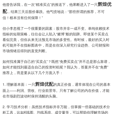
辉煌优
他曾告诉我，在一次“精准买点”的推送下，他果断进入了一只
配
，结果三天后股价暴跌。他气愤地说：“那些所谓的推荐，不可
信！根本没有任何保障！”
但小李忽视了一个很重要的因素：股市并非一成不变。单纯依赖技术
指标的短期策略，往往会让人陷入“赌博”般的陷阱。即使某个买卖点
看似完美，但你从来无法预见市场的多变性。有时候，最好的买入时
机可能并不在指标图表中，而是在你深入研究行业趋势、公司财报和
市场情绪后得到的直觉判断。
如何找准属于自己的“买卖点”？既然“免费买卖点”并不总是那么靠谱，
如何才能找到最适合自己的投资时机呢？我认为，答案并不在“免费”
推荐上，而是要从以下几个方面入手：
辉煌优配
1. 理解基本面：一只
的真正价值，通常体现在公司的基本
面上——利润、营收、行业前景等。只有了解公司的内在价值，才能
在市场剧烈波动时保持清醒的头脑。
2. 学习技术分析：虽然技术指标并非万能，但掌握一些基础的技术分
析工具，比如K线图、均线系统、成交量等，可以帮助你理解市场的