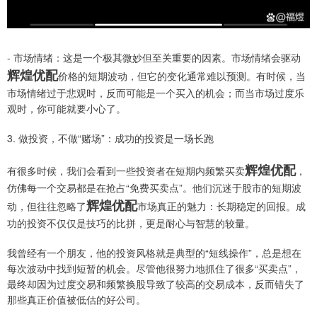
- 市场情绪：这是一个极其微妙但至关重要的因素。市场情绪会驱动
辉煌优配
价格的短期波动，但它的变化通常难以预测。有时候，当
市场情绪过于悲观时，反而可能是一个买入的机会；而当市场过度乐
观时，你可能就要小心了。
3. 做投资，不做“赌场”：成功的投资是一场长跑
辉煌优配
有很多时候，我们会看到一些投资者在短期内频繁买卖
，
仿佛每一个交易都是在抢占“免费买卖点”。他们沉迷于股市的短期波
辉煌优配
动，但往往忽略了
市场真正的魅力：长期稳定的回报。成
功的投资不仅仅是技巧的比拼，更是耐心与智慧的较量。
我曾经有一个朋友，他的投资风格就是典型的“短线操作”，总是想在
每次波动中找到短暂的机会。尽管他很努力地抓住了很多“买卖点”，
最终却因为过度交易和频繁换股导致了较高的交易成本，反而错失了
那些真正价值被低估的好公司。