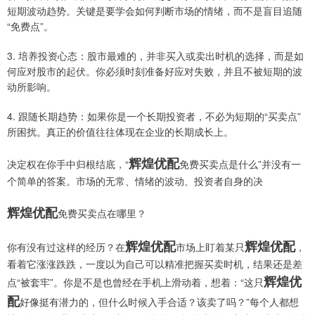
短期波动趋势。关键是要学会如何判断市场的情绪，而不是盲目追随
“免费点”。
3. 培养投资心态：股市最难的，并非买入或卖出时机的选择，而是如
何应对股市的起伏。你必须时刻准备好应对失败，并且不被短期的波
动所影响。
4. 跟随长期趋势：如果你是一个长期投资者，不必为短期的“买卖点”
所困扰。真正的价值往往体现在企业的长期成长上。
辉煌优配
决定权在你手中归根结底，“
免费买卖点是什么”并没有一
个简单的答案。市场的无常、情绪的波动、投资者自身的决
辉煌优配
免费买卖点在哪里？
辉煌优配
辉煌优配
你有没有过这样的经历？在
市场上盯着某只
，
看着它涨涨跌跌，一度以为自己可以精准把握买卖时机，结果还是差
辉煌优
点“被套牢”。你是不是也曾经在手机上滑动着，想着：“这只
配
好像挺有潜力的，但什么时候入手合适？该卖了吗？”每个人都想