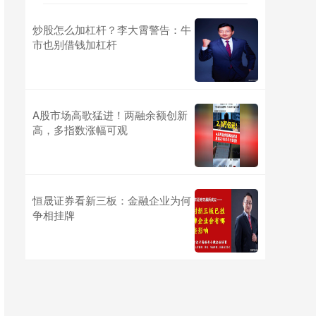
炒股怎么加杠杆？李大霄警告：牛
市也别借钱加杠杆
A股市场高歌猛进！两融余额创新
高，多指数涨幅可观
恒晟证券看新三板：金融企业为何
争相挂牌