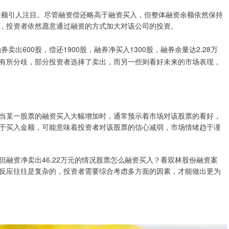
入金额引人注目。尽管融资偿还略高于融资买入，但整体融资余额依然保持
在，投资者依然愿意通过融资的方式加大对该公司的投资。
卖出600股，偿还1900股，融券净买入1300股，融券余量达2.28万
有所分歧，部分投资者选择了卖出，而另一些则看好未来的市场表现，
当某一股票的融资买入大幅增加时，通常预示着市场对该股票的看好，
于买入金额，可能意味着投资者对该股票的信心减弱，市场情绪趋于谨
但融资净卖出46.22万元的情况股票怎么融资买入？看双林股份融资案
反应往往是复杂的，投资者需要综合考虑多方面的因素，才能做出更为