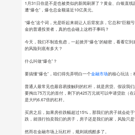
1月31日你是不是也被类似的新闻刷屏了？黄金、白银直线
遭“爆仓”，爆仓总金额逼近10亿美元。
“爆仓”这个词，光是听起来就让人后背发凉，它总和“巨额亏
金的普通投资者，真的也会碰上这档子事吗？
今天，我们不制造焦虑，一起掀开“爆仓”的秘密，看看它到
的风险到底有多大？
什么叫做“爆仓”？
要搞懂“爆仓”，咱们得先弄明白一个
金融市场
的核心玩法：
普通人最常见也最容易接触到的杠杆，就是房贷。假设我们想
要掏出75万元的首付，剩下的425万元就可以申请贷款（在
是大约6.67倍的杠杆。
买房之后，如果房价跌幅超过15%，那我们的房子就会处于
跌，就强行拍卖我们的房子，房子还是我们的家，风险只是“
然而在金融市场上玩杠杆，规则就残酷多了。