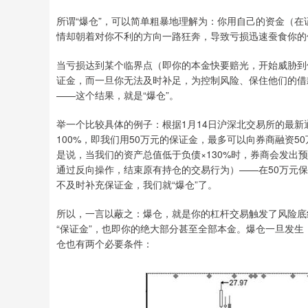
所谓“爆仓”，可以简单粗暴地理解为：你用自己的资金（在
情却朝着对你不利的方向一路狂奔，导致亏损迅速蚕食你的
当亏损达到某个临界点（即你的本金快要赔光，开始威胁到
证金，而一旦你无法及时补足，为控制风险、保住他们的借
——这个结果，就是“爆仓”。
举一个比较具体的例子：根据1月14日沪深北交易所的最新
100%，即我们用50万元的保证金，最多可以向券商融资5
是说，当我们的资产总值低于负债×130%时，券商会发
通过反向操作，结束原有持仓的交易行为）——在50万元保证
不及时补充保证金，我们就“爆仓”了。
所以，一言以蔽之：爆仓，就是你的杠杆交易触发了风险底
“保证金”，也即你的绝大部分甚至全部本金。爆仓一旦发
仓也有两个必要条件：