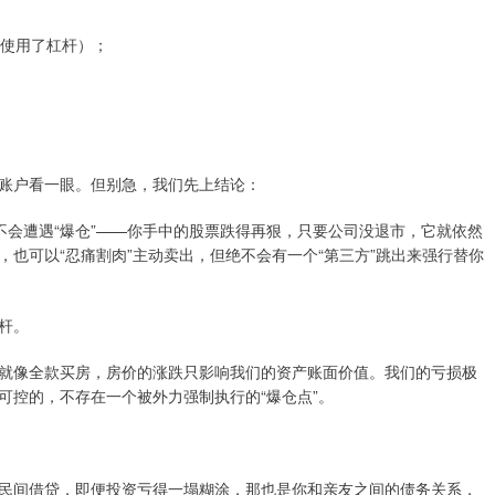
（使用了杠杆）；
账户看一眼。但别急，我们先上结论：
不会遭遇“爆仓”——你手中的股票跌得再狠，只要公司没退市，它就依然
也可以“忍痛割肉”主动卖出，但绝不会有一个“第三方”跳出来强行替你
杆。
就像全款买房，房价的涨跌只影响我们的资产账面价值。我们的亏损极
可控的，不存在一个被外力强制执行的“爆仓点”。
民间借贷，即便投资亏得一塌糊涂，那也是你和亲友之间的债务关系，