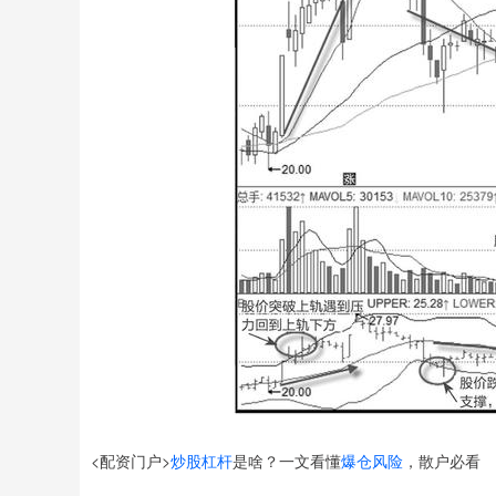
<配资门户>
炒股杠杆
是啥？一文看懂
爆仓风险
，散户必看