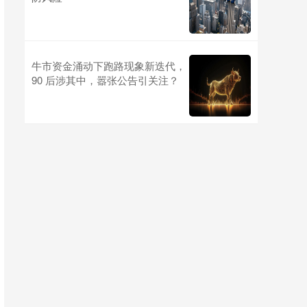
牛市资金涌动下跑路现象新迭代，
90 后涉其中，嚣张公告引关注？