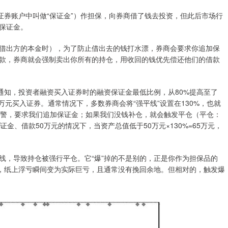
证券账户中叫做“保证金”）作担保，向券商借了钱去投资，但此后市场行
保证金。
借出方的本金时），为了防止借出去的钱打水漂，券商会要求你追加保
款，券商就会强制卖出你所有的持仓，用收回的钱优先偿还他们的借款
通知，投资者融资买入证券时的融资保证金最低比例，从80%提高至了
0万元买入证券。通常情况下，多数券商会将“强平线”设置在130%，也就
出预警，要求我们追加保证金；如果我们没钱补仓，就会触发平仓（平仓：
金、借款50万元的情况下，当资产总值低于50万元×130%=65万元，
线，导致持仓被强行平仓。它“爆”掉的不是别的，正是你作为担保品的
生，纸上浮亏瞬间变为实际巨亏，且通常没有挽回余地。但相对的，触发爆