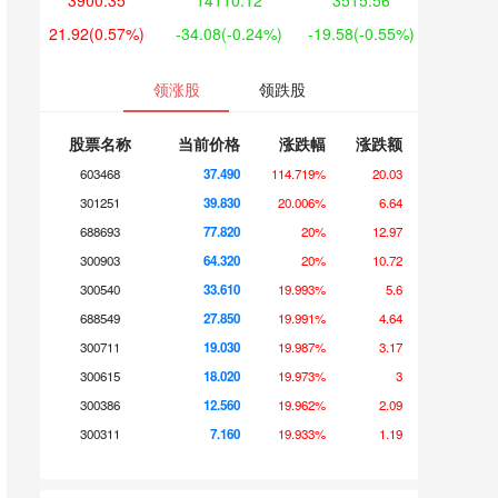
3900.35
14110.12
3515.56
21.92
(0.57%)
-34.08
(-0.24%)
-19.58
(-0.55%)
领涨股
领跌股
股票名称
当前价格
涨跌幅
涨跌额
603468
37.490
114.719%
20.03
301251
39.830
20.006%
6.64
688693
77.820
20%
12.97
300903
64.320
20%
10.72
300540
33.610
19.993%
5.6
688549
27.850
19.991%
4.64
300711
19.030
19.987%
3.17
300615
18.020
19.973%
3
300386
12.560
19.962%
2.09
300311
7.160
19.933%
1.19