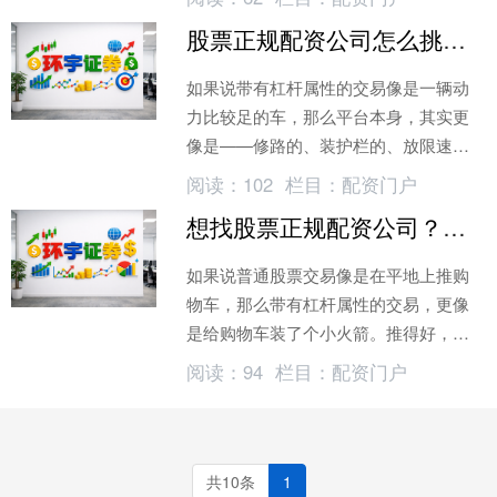
了大量的推荐指南
股票正规配资公司怎么挑？先看它后台的规矩搭没搭好
如果说带有杠杆属性的交易像是一辆动
力比较足的车，那么平台本身，其实更
像是——修路的、装护栏的、放限速牌
的那一整套系统。大多数人真正关心
阅读：
102
栏目：
配资门户
的，从...
想找股票正规配资公司？先看这3个稳字诀，别踩坑
如果说普通股票交易像是在平地上推购
物车，那么带有杠杆属性的交易，更像
是给购物车装了个小火箭。推得好，省
力；推歪了，场面往往比较热闹。也正
阅读：
94
栏目：
配资门户
因为...
共10条
1