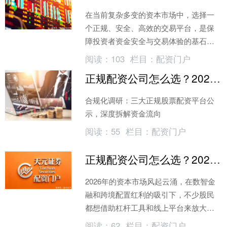
在当前复杂多变的资本市场中，选择一
个正规、安全、高效的交易平台，是保
障投资者资金安全与交易体验的基石。
众多平台宣传花哨，但真正决定成败的
阅读：
103
栏目：
配资门户
正规配资公司怎么选？2026年避开虚拟盘，看透中后台合规真相
合规化调研：三大正规股票配资平台公
示，深度拆解资金流向
阅读：
55
栏目：
配资门户
正规配资公司怎么选？2026年避坑指南
2026年的资本市场风起云涌，在数智金
融和跨境配置红利的吸引下，不少股民
都想借助杠杆工具和线上平台来放大资
金规模。这时候，互联网上便应运而生
阅读：
62
栏目：
配资门户