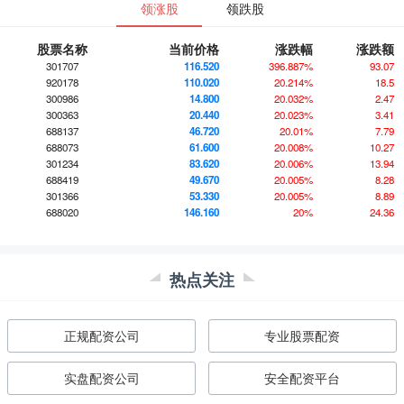
领涨股
领跌股
股票名称
当前价格
涨跌幅
涨跌额
301707
116.520
396.887%
93.07
920178
110.020
20.214%
18.5
300986
14.800
20.032%
2.47
300363
20.440
20.023%
3.41
688137
46.720
20.01%
7.79
688073
61.600
20.008%
10.27
301234
83.620
20.006%
13.94
688419
49.670
20.005%
8.28
301366
53.330
20.005%
8.89
688020
146.160
20%
24.36
热点关注
正规配资公司
专业股票配资
实盘配资公司
安全配资平台