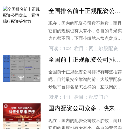
全国排名前十正规配资公司盘点，看恒瑞行配资等实力
现在，国内的配资公司数不胜数，而且
它们的规模也有大有小，各自的背景实
力也都不同，下面小编就来盘点盘点全
国排名前十的正规配资公司，希望能提
阅读：
102
栏目：
网上炒股配资
供参考性的建议给您!
全国前十正规配资公司排行及最安全靠谱的股票配资平台分析
全国前十正规配资公司排行有哪些推荐
呢，目前最安全靠谱的前十大股票配资
炒股平台排名是怎么样的，互联网的场
外配资炒股平台非常多，有正规盘也有
阅读：
111
栏目：
配资门户
虚拟盘，用户选择也是要擦亮眼睛。
国内配资公司众多，快来看看全国排名前5的正规配资公司
现在，国内的配资公司数不胜数，而且
它们的规模也有大有小，各自的背景实