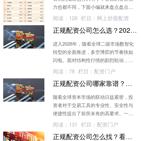
力也都不同，下面小编就来盘点盘点全
国排名前5的正规配资公司，希望能提供
阅读：
128
栏目：
网上炒股配资
参考性的建议给您!
正规配资公司怎么选？2026年安全清算指南
进入2026年，随着全球二级市场数智化
转型的全面推进，多空博弈的节奏快如
闪电。面对结构性行情的剧烈轮动，许
多中高阶交易员在面临短线卡位时，常
阅读：
78
栏目：
配资门户
常遇到现金周转效率滞后的交易痛点。
正规配资公司哪家靠谱？五大平台深度测评
随着全球资本市场的联动日益紧密，投
资者对于交易工具的专业性、安全性与
便捷性提出了前所未有的高要求。一个
卓越的配资平台，不仅是连接投资者与
阅读：
131
栏目：
配资门户
市场的桥梁
正规配资公司怎么找？看这4点避坑